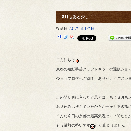
8月もあと少し！！
投稿日
2017年8月24日
こんにちは
京都の襖紙手芸クラフトキットの通販ショ
今日もブログへご訪問、ありがとうござい
この間８月に入ったと思えば、もう８月も
お盆休みも挟んでいたからか一ヶ月過ぎるの
そんな今日の京都の最高気温は３７℃だと
もう微熱の勢いです
汗が止まりませんー