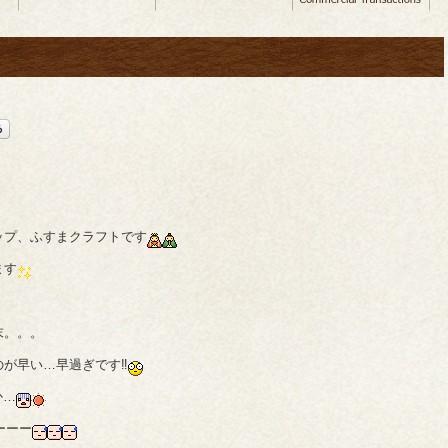
ップ、ふすまクラフトです
ます
末。。。
が早い…早過ぎです‼
か…
ーーー