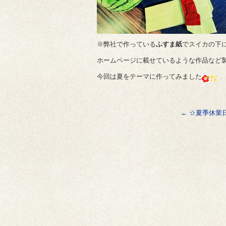
※弊社で作っている
ふすま紙
でスイカの下
ホームページに載せているような作品など製
今回は夏をテーマに作ってみました
←
☆夏季休業