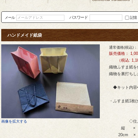
パスワード
メール
記憶
ハンドメイド紙袋
通常価格(税込)：
販売価格：
1,0
（税込: 1,10
織物ふすま紙を
織物を裏打ちし
◆キット内容
・ふすま紙1枚(
◇仕上が
画像を拡大する
縦 × 横
20cm × 2