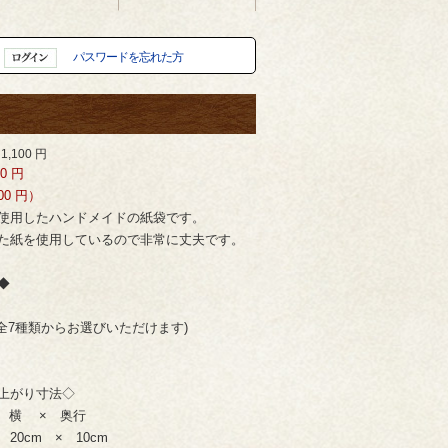
パスワードを忘れた方
1,100
円
00
円
0 円）
使用したハンドメイドの紙袋です。
た紙を使用しているので非常に丈夫です。
◆
全7種類からお選びいただけます)
り寸法◇
 × 奥行
0cm × 10cm