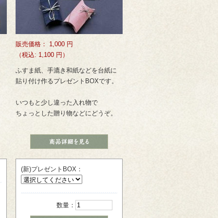
販売価格：
1,000
円
（税込: 1,100 円）
ふすま紙、手漉き和紙などを台紙に
貼り付け作るプレゼントBOXです。
いつもと少し違った入れ物で
ちょっとした贈り物などにどうぞ。
(新)プレゼントBOX：
数量：