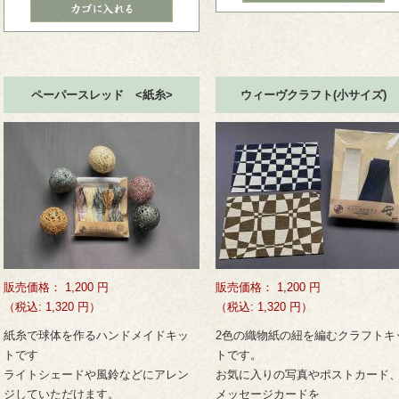
ペーパースレッド <紙糸>
ウィーヴクラフト(小サイズ)
販売価格：
1,200
円
販売価格：
1,200
円
（税込: 1,320 円）
（税込: 1,320 円）
紙糸で球体を作るハンドメイドキッ
2色の織物紙の紐を編むクラフトキ
トです
トです。
ライトシェードや風鈴などにアレン
お気に入りの写真やポストカード
ジしていただけます。
メッセージカードを