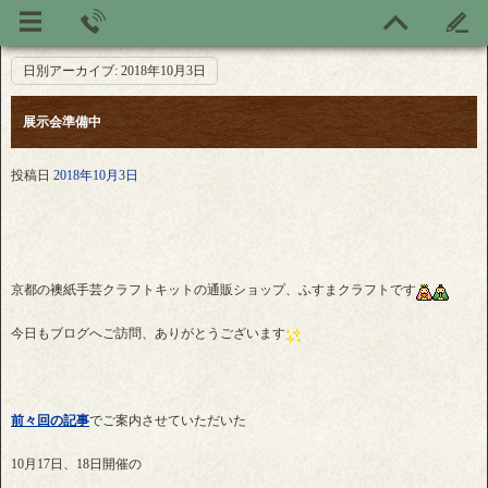
日別アーカイブ:
2018年10月3日
展示会準備中
投稿日
2018年10月3日
京都の襖紙手芸クラフトキットの通販ショップ、ふすまクラフトです
今日もブログへご訪問、ありがとうございます
前々回の記事
でご案内させていただいた
10月17日、18日開催の