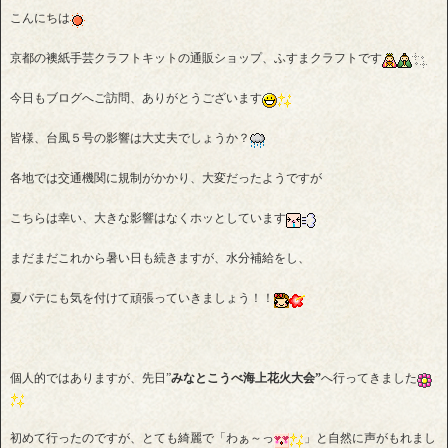
こんにちは
京都の襖紙手芸クラフトキットの通販ショップ、ふすまクラフトです
今日もブログへご訪問、ありがとうございます
皆様、台風５号の影響は大丈夫でしょうか？
各地では交通機関に規制がかかり、大変だったようですが
こちらは幸い、大きな影響はなくホッとしています
まだまだこれから暑い日も続きますが、水分補給をし、
夏バテにも気を付けて頑張っていきましょう！！
個人的ではありますが、先日”
みなとこうべ海上花火大会”
へ行ってきました
初めて行ったのですが、とても綺麗で「わぁ～っ
」と自然に声がもれまし