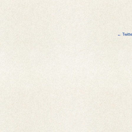
←
Twit