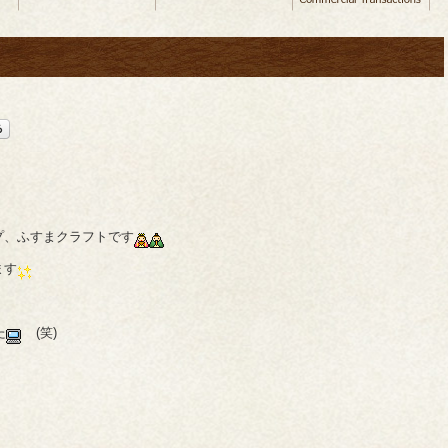
プ、ふすまクラフトです
ます
た
(笑)