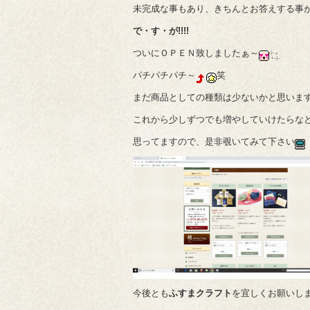
未完成な事もあり、きちんとお答えする事
で・す・が!!!!
ついにＯＰＥＮ致しましたぁ～
パチパチパチ～
笑
まだ商品としての種類は少ないかと思いま
これから少しずつでも増やしていけたらな
思ってますので、是非覗いてみて下さい
今後とも
ふすまクラフト
を宜しくお願いし