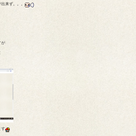
が出来ず。。。
すが
と
ます