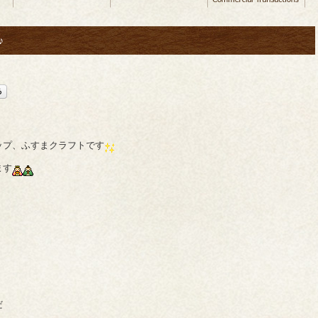
♪
ップ、ふすまクラフトです
ます
だ